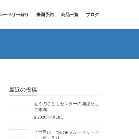
ルーベリー狩り
来園予約
商品一覧
ブログ
最近の投稿
近くのこどもセンターの園児たち
ご来園
2026年7月18日
「世界に一つの🫐ブルーベリーノ
ート📒」作り