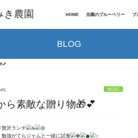
HOME
当園のブルーベリー
ブ
BLOG
💕
BLOG
r01
ら素敵な贈り物🎁💕
り贅沢ランチ
、勉強がてらジャムと一緒に試食