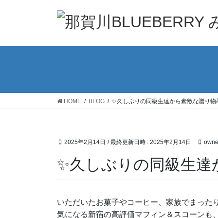
コ
ナ
ン
ビ
テ
ゲ
ン
ー
ツ
シ
へ
ョ
ス
ン
キ
に
ッ
移
HOME
BLOG
✨久しぶりの同級生達から素敵な贈り物🎁
プ
動
2025年2月14日
/ 最終更新日時 :
2025年2月14日
owne
✨久しぶりの同級生達か
いただいたお菓子やコーヒー、家族でまった
気になる新宿の高評価マフィン＆スコーンも