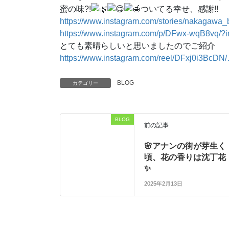
蜜の味?!
ついてる幸せ、感謝!!
https://www.instagram.com/stories/nakagawa_b
https://www.instagram.com/p/DFwx-wqB8vq/?
とても素晴らしいと思いましたのでご紹介
https://www.instagram.com/reel/DFxj0i3BcDN
BLOG
カテゴリー
BLOG
前の記事
🌸アナンの街が芽生く
頃、花の香りは沈丁花
✨
2025年2月13日