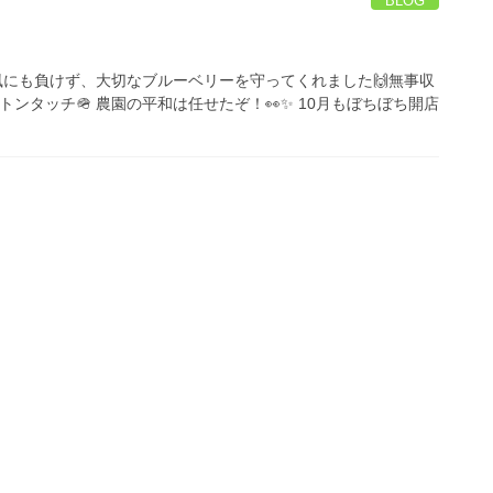
BLOG
風にも負けず、大切なブルーベリーを守ってくれました🙌無事収
ンタッチ🪖 農園の平和は任せたぞ！👀✨ 10月もぼちぼち開店