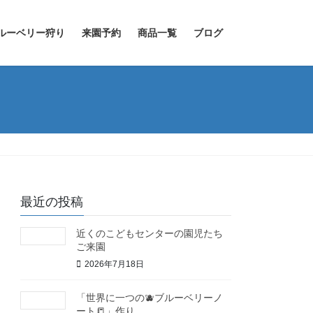
ルーベリー狩り
来園予約
商品一覧
ブログ
最近の投稿
近くのこどもセンターの園児たち
ご来園
2026年7月18日
「世界に一つの🫐ブルーベリーノ
ート📒」作り