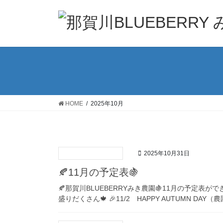
コ
ナ
ン
ビ
テ
ゲ
ン
ー
ツ
シ
へ
ョ
ス
ン
キ
に
ッ
移
HOME
2025年10月
プ
動
2025年10月31日
🍂11月の予定表🍇
🍂那賀川BLUEBERRYみき農園🍇11月の予定
盛りだくさん🍁 🎉11/2 HAPPY AUTUMN