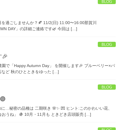
BLOG
ませんか？🍂 11/2(日) 11:00〜16:00那賀川
UMN DAY」の詳細ご連絡です🌿 今回は […]
BLOG
す🎉
Yみき農園で「Happy Autumn Day」 を開催します🎉 ブルーベリー×パ
ど 秋のひとときをゆった […]
BLOG
🟣
なのに…秘密の品種は 二期咲き 🌸✨ 💌 ヒント:このかわいい花、
ね」 🍇 10月・11月も ときどき店頭販売 […]