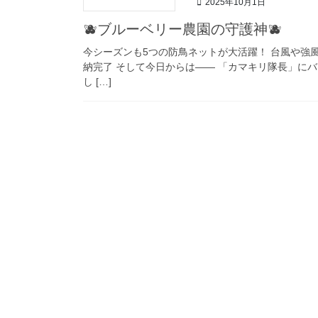
2025年10月1日
🫐ブルーベリー農園の守護神🫐
今シーズンも5つの防鳥ネットが大活躍！ 台風や強
納完了 そして今日からは―― 「カマキリ隊長」にバト
し […]