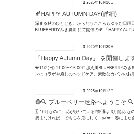
2025年10月26日
🍂HAPPY AUTUMN DAY(詳細)
深まる秋のひととき、からだもこころもゆるむ日曜日を過ごし
BLUEBERRYみき農園 にて開催の🍂 「HAPPY AUT
2025年10月20日
「Happy Autumn Day」 を開催しま
🍁11/2(日) 11:00〜16:00🍞那賀川BLUEBERR
ンのコラボや癒しのヘッドケア、素敵なカバンのお店な
2025年10月12日
🟣🔍 ブルーベリー迷路へようこそ 🔍
🗓️ 10月なのに…花が咲いている⁉️普通は 3月開花 
摘まなければ…でも心を鬼にして…✂️💔「春にまた会おう