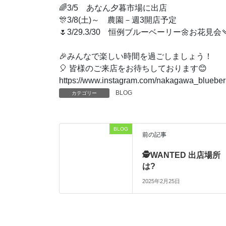
🌈
3/5 あなん夕暮市場に出店
🎊
3/8(土)～ 農園－週3開店予定
🌷
3/29.3/30 恒例ブルーベーリー
🌼
お花見会

🎉
みんなで楽しい時間を過ごしましょう！
🎈
皆様のご来店をお待ちしております
😊
https://www.instagram.com/nakagawa_blueber
BLOG
カテゴリー
BLOG
前の記事
🕵WANTED 出店場所
は?
2025年2月25日