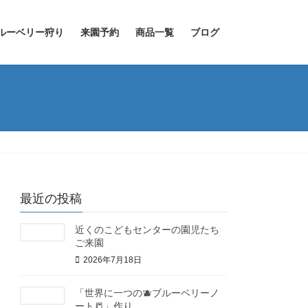
ルーベリー狩り
来園予約
商品一覧
ブログ
最近の投稿
近くのこどもセンターの園児たち
ご来園
2026年7月18日
「世界に一つの🫐ブルーベリーノ
ート📒」作り