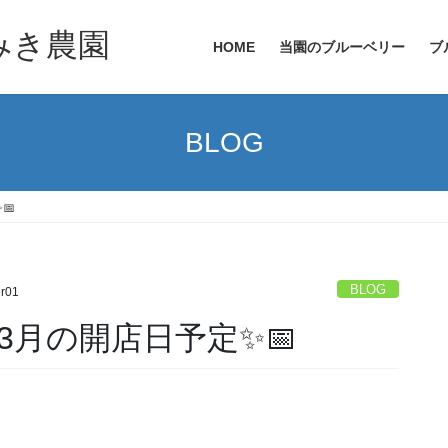
HOME
当園のブルーベリー
ブ
BLOG
📅
BLOG
r01
3月の開店日予定✨📅