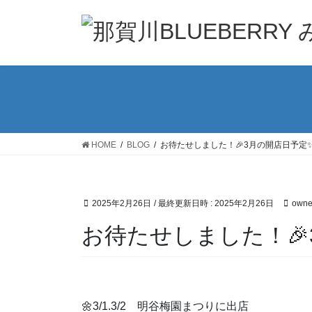
コ
ナ
ン
ビ
テ
ゲ
ン
ー
ツ
シ
へ
ョ
ス
ン
キ
に
ッ
移
HOME
BLOG
お待たせしました！🎉3月の開店日予定✨
プ
動
2025年2月26日
/ 最終更新日時 :
2025年2月26日
owne
お待たせしました！🎉
🌼
3/1.3/2 明谷梅園まつりに出店