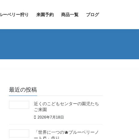
ルーベリー狩り
来園予約
商品一覧
ブログ
最近の投稿
近くのこどもセンターの園児たち
ご来園
2026年7月18日
「世界に一つの🫐ブルーベリーノ
ート📒」作り