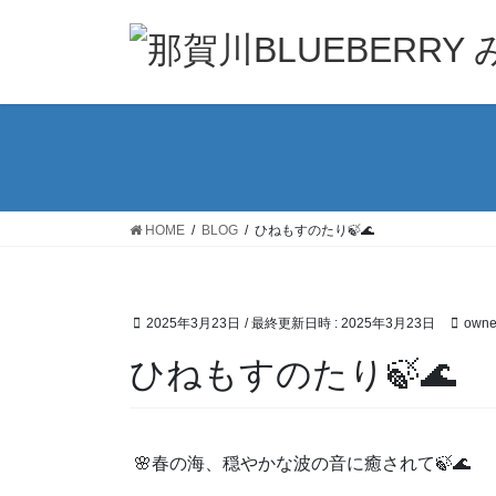
コ
ナ
ン
ビ
テ
ゲ
ン
ー
ツ
シ
へ
ョ
ス
ン
キ
に
ッ
移
HOME
BLOG
ひねもすのたり🍃🌊
プ
動
2025年3月23日
/ 最終更新日時 :
2025年3月23日
owne
ひねもすのたり🍃🌊
🌸春の海、穏やかな波の音に癒されて🍃🌊