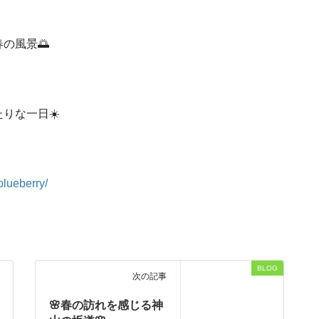
の風景🌅
りな一日☀️
lueberry/
BLOG
次の記事
🌸春の訪れを感じる神