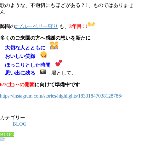
歌のような、不適切にもほどがある ? ! 、ものではありませ
ん
弊園の
#ブルーベリー狩り
も、
3年目 ! !
多くのご来園の方へ感謝の想いを新たに
大切な人とともに
おいしい笑顔
ほっこりとした時間
思い出に残る
場として、
6/7(土)～の開園
に向けて
準
備中です
https://
instagram.com/stories/highli
ghts/18331847038128786/
カテゴリー
BLOG
BLOG