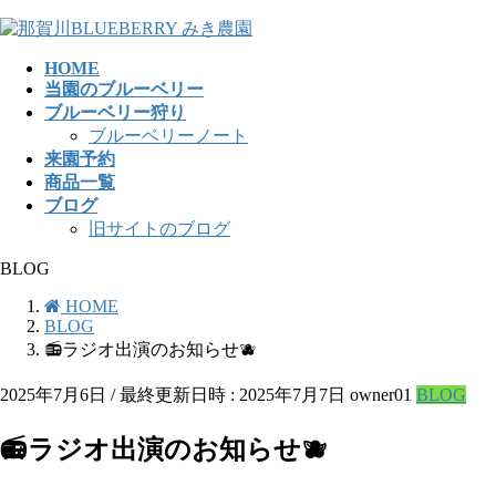
コ
ナ
ン
ビ
HOME
テ
ゲ
当園のブルーベリー
ン
ー
ブルーベリー狩り
ツ
シ
ブルーベリーノート
へ
ョ
来園予約
ス
ン
商品一覧
キ
に
ブログ
ッ
移
旧サイトのブログ
プ
動
BLOG
HOME
BLOG
📻ラジオ出演のお知らせ🫐
2025年7月6日
/ 最終更新日時 :
2025年7月7日
owner01
BLOG
📻ラジオ出演のお知らせ🫐