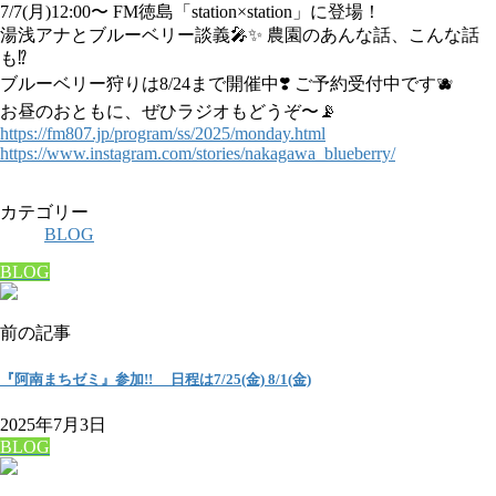
7/7(月)12:00〜 FM徳島「station×station」に登場！
湯浅アナとブルーベリー談義
🎤
✨
農園のあんな話、こんな話
も
⁉️
ブルーベリー狩りは8/24まで開催中
❣️
ご予約受付中です
🫐
お昼のおともに、ぜひラジオもどうぞ〜
📡
https://fm807.jp/program/ss/2025/monday.html
https://www.instagram.com/stories/nakagawa_blueberry/
カテゴリー
BLOG
BLOG
前の記事
『阿南まちゼミ』参加!! 日程は7/25(金) 8/1(金)
2025年7月3日
BLOG