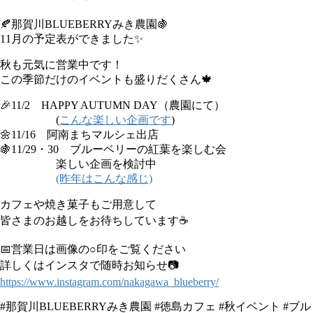
🍂那賀川BLUEBERRYみき農園🍇
11月の予定表ができました✨
秋も元気に営業中です！
この季節だけのイベントも盛りだくさん🍁
🎉11/2 HAPPY AUTUMN DAY（農園にて）
(
こんな楽しい企画です
)
🌼11/16 阿南まちマルシェ出店
🍇11/29・30 ブルーベリーの紅葉を楽しむ会
楽しい企画を検討中
(昨年はこんな感じ)
カフェや焼き菓子もご用意して
皆さまのお越しをお待ちしています☕
📅営業日は画像の○印をご覧ください
詳しくはインスタで随時お知らせ📷
https://www.instagram.com/nakagawa_blueberry/
#那賀川BLUEBERRYみき農園 #徳島カフェ #秋イベント #ブル