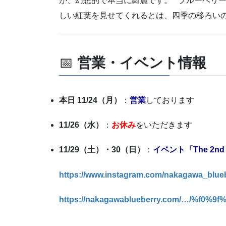
が、幻想的で本当に綺麗です。**ブルーベリ
しい紅葉を見せてくれるとは、四季の移ろい
📅
営業・イベント情報
本日 11/24（月）
：
営業
しております
11/26（水）
：
お休み
をいただきます
11/29（土）・30（日）
：
イベント「The 2nd H
https://www.instagram.com/nakagawa_blueb
https://nakagawablueberry.com/…/%f0%