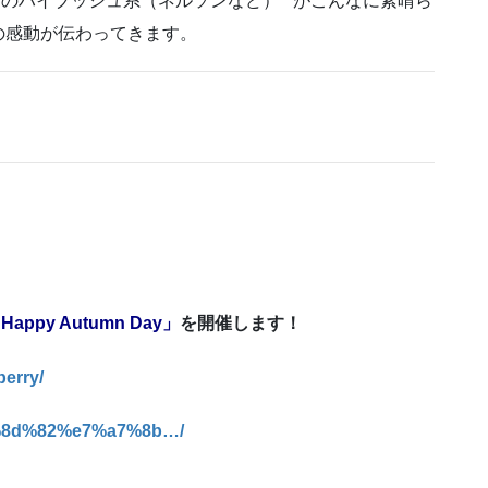
ーのハイブッシュ系（ネルソンなど）**がこんなに素晴ら
の感動が伝わってきます。
appy Autumn Day」
を開催します！
erry/
9f%8d%82%e7%a7%8b…/