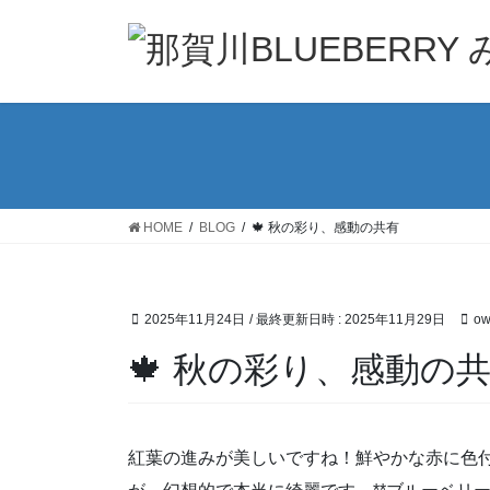
コ
ナ
ン
ビ
テ
ゲ
ン
ー
ツ
シ
へ
ョ
ス
ン
キ
に
ッ
移
HOME
BLOG
🍁 秋の彩り、感動の共有
プ
動
2025年11月24日
/ 最終更新日時 :
2025年11月29日
ow
🍁 秋の彩り、感動の
紅葉の進みが美しいですね！鮮やかな赤に色