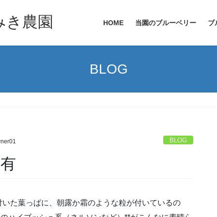
HOME
当園のブルーベリー
ブ
BLOG
BLOG
ner01
共有
付いた葉っぱに、朝露か霜のような粒が付いているの