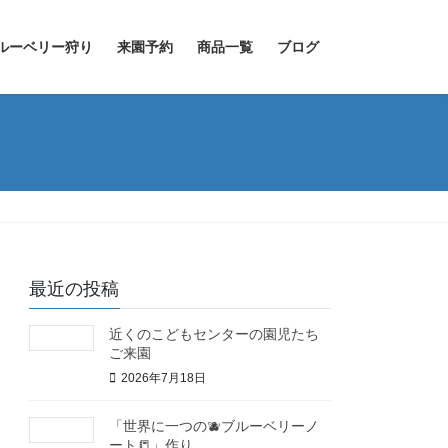
ルーベリー狩り
来園予約
商品一覧
ブログ
最近の投稿
近くのこどもセンターの園児たち
ご来園
2026年7月18日
「世界に一つの🫐ブルーベリーノ
ート📒」作り