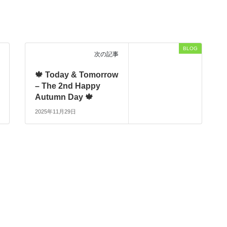
BLOG
次の記事
🍁 Today & Tomorrow
– The 2nd Happy
Autumn Day 🍁
2025年11月29日